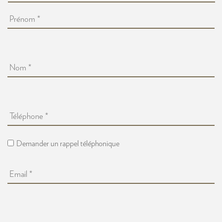
Prénom
*
Nom
*
Souhaitez-
vous
être
Consent
contacté
Demander un rappel téléphonique
Callback
par
téléphone
Email
*
?