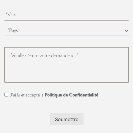
Addresse
Vi
Pays
Message
*
Consent
J'ai lu et accepté la
Politique de Confidentialité
Soumettre